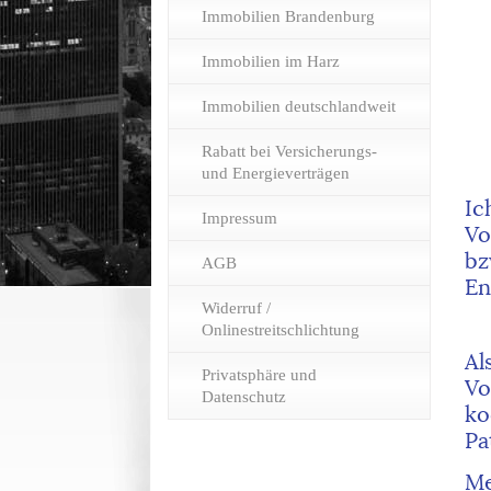
Immobilien Brandenburg
Immobilien im Harz
Immobilien deutschlandweit
Rabatt bei Versicherungs-
und Energieverträgen
Ic
Impressum
Vo
bz
AGB
En
Widerruf /
Onlinestreitschlichtung
Al
Privatsphäre und
Vo
Datenschutz
ko
Pa
Me