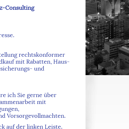
tz-Consulting
resse.
stellung rechtskonformer
dkauf mit Rabatten, Haus-
rsicherungs- und
re ich Sie gerne über
usammenarbeit mit
gungen,
nd Vorsorgevollmachten.
 auf der linken Leiste.