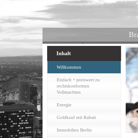
Br
Inhalt
Willkommen
Einfach + preiswert zu
rechtskonformen
Vollmachten
Energie
Goldkauf mit Rabatt
Immobilien Berlin