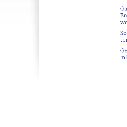
G
En
we
So
te
Ge
mi