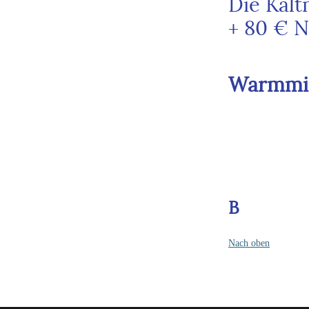
Die Kalt
+ 80 € N
Warmmie
B
Nach oben